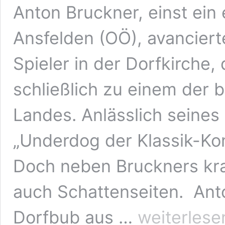
Anton Bruckner, einst ein
Ansfelden (OÖ), avanciert
Spieler in der Dorfkirch
schließlich zu einem der
Landes. Anlässlich seines
„Underdog der Klassik-Ko
Doch neben Bruckners kra
auch Schattenseiten. Anto
Der
Dorfbub aus …
weiterlese
Underdog