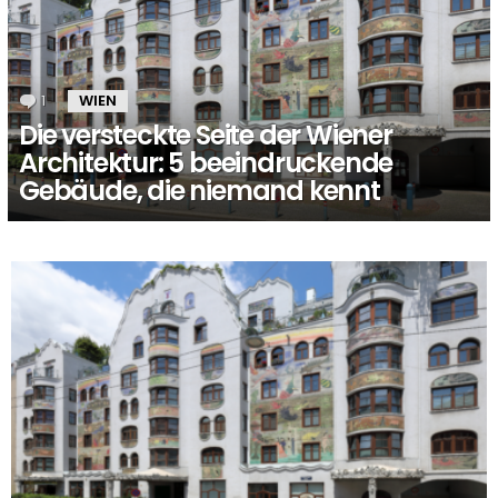
1
Kommentar
WIEN
Die versteckte Seite der Wiener
Architektur: 5 beeindruckende
Gebäude, die niemand kennt
MORE
STORIES