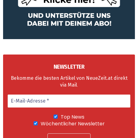
NEWSLETTER
Bekomme die besten Artikel von NeueZeit.at direkt
via Mail
.
Top News
Wöchentlicher Newsletter