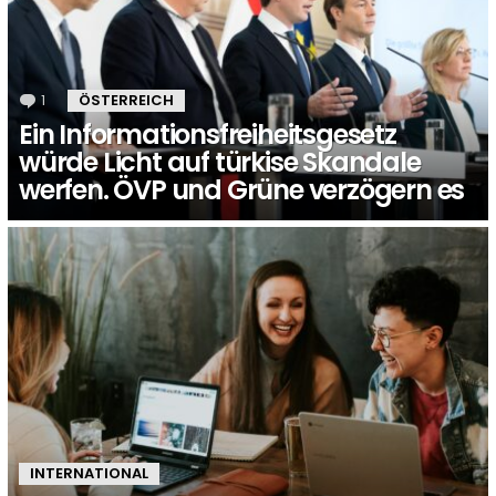
1
Kommentar
ÖSTERREICH
Ein Informationsfreiheitsgesetz
würde Licht auf türkise Skandale
werfen. ÖVP und Grüne verzögern es
INTERNATIONAL