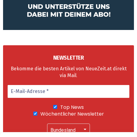
NEWSLETTER
Bekomme die besten Artikel von NeueZeit.at direkt
via Mail
.
Top News
Wöchentlicher Newsletter