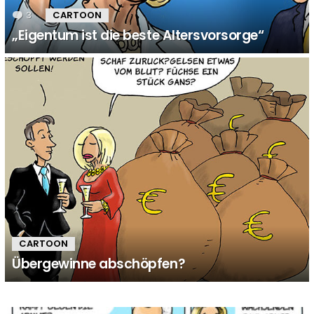
3
Kommentare
CARTOON
„Eigentum ist die beste Altersvorsorge“
CARTOON
Übergewinne abschöpfen?
MORE