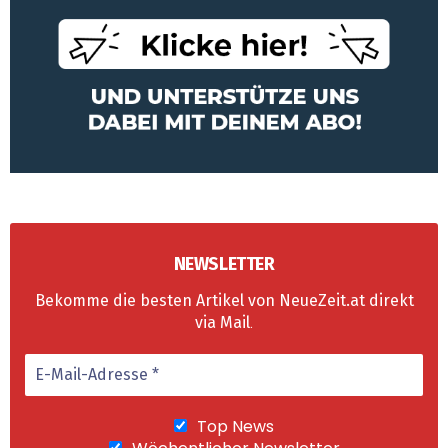
NEWSLETTER
Bekomme die besten Artikel von NeueZeit.at direkt
via Mail
.
Top News