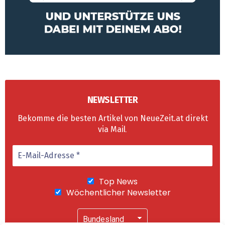
NEWSLETTER
Bekomme die besten Artikel von NeueZeit.at direkt
via Mail
.
Top News
Wöchentlicher Newsletter