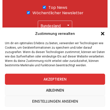
Top News
Wöchentlicher Newsletter
Zustimmung verwalten
Wir senden keinen Spam! Mit einem Klick auf
Um dir ein optimales Erlebnis zu bieten, verwenden wir Technologien wie
"Abonnieren" akzeptierst Du unsere
Cookies, um Geräteinformationen zu speichern und/oder darauf
Datenschutzerklärung
.
zuzugreifen. Wenn du diesen Technologien zustimmst, können wir Daten
wie das Surfverhalten oder eindeutige IDs auf dieser Website verarbeiten.
Wenn du deine Zustimmung nicht erteilst oder zurückziehst, können
bestimmte Merkmale und Funktionen beeinträchtigt werden.
AKZEPTIEREN
facebook
twitter
instagram
telegram
ABLEHNEN
EINSTELLUNGEN ANSEHEN