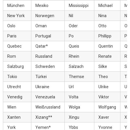
München
Mexiko
Mississippi
Michael
Ma
New York
Norwegen
Nil
Nina
Ne
Oslo
Oman
Oder
Otto
Or
Paris
Portugal
Po
Phillipp
Pet
Quebec
Qatar*
Queis
Quentin
Qu
Rom
Russland
Rhein
Renate
Ra
Salzburg
Schweden
Salzach
Silke
Sp
Tokio
Türkei
Themse
Theo
Ta
Utrecht
Ukraine
Url
Ulrike
Ul
Venedig
Venezuela
Volta
Viktor
Ve
Wien
Weißrussland
Wolga
Wolfgang
Wa
Xanten
Xizang**
Xingu
Xaver
Xa
York
Yemen*
Ybbs
Yvonne
Yu