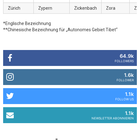
Zürich
Zypern
Zickenbach
Zora
Zy
*Englische Bezeichnung
**Chinesische Bezeichnung für „Autonomes Gebiet Tibet“
64.9k
FOLLOWERS
1.6k
FOLLOWER
1.1k
FOLLOW US
1.1k
NEWSLETTER ABONNIEREN