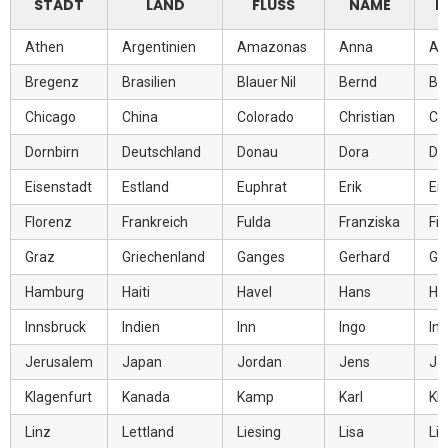
STADT
LAND
FLUSS
NAME
P
Athen
Argentinien
Amazonas
Anna
Ap
Bregenz
Brasilien
Blauer Nil
Bernd
Bi
Chicago
China
Colorado
Christian
Chi
Dornbirn
Deutschland
Donau
Dora
Dis
Eisenstadt
Estland
Euphrat
Erik
Ei
Florenz
Frankreich
Fulda
Franziska
Fic
Graz
Griechenland
Ganges
Gerhard
Gi
Hamburg
Haiti
Havel
Hans
Ho
Innsbruck
Indien
Inn
Ingo
In
Jerusalem
Japan
Jordan
Jens
Ja
Klagenfurt
Kanada
Kamp
Karl
Kl
Linz
Lettland
Liesing
Lisa
Li