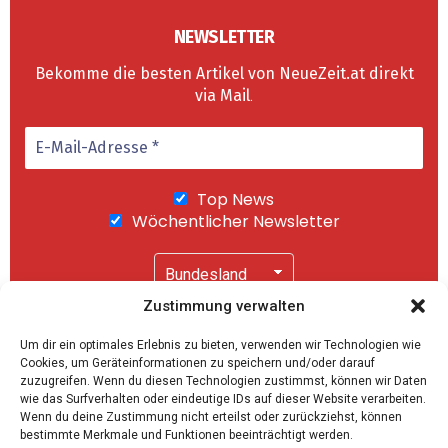
NEWSLETTER
Bekomme die besten Artikel von NeueZeit.at direkt
via Mail
.
Top News
Wöchentlicher Newsletter
Zustimmung verwalten
Wir senden keinen Spam! Mit einem Klick auf
Um dir ein optimales Erlebnis zu bieten, verwenden wir Technologien wie
"Abonnieren" akzeptierst Du unsere
Cookies, um Geräteinformationen zu speichern und/oder darauf
Datenschutzerklärung
.
zuzugreifen. Wenn du diesen Technologien zustimmst, können wir Daten
wie das Surfverhalten oder eindeutige IDs auf dieser Website verarbeiten.
Wenn du deine Zustimmung nicht erteilst oder zurückziehst, können
bestimmte Merkmale und Funktionen beeinträchtigt werden.