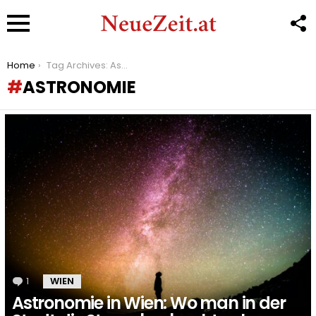
F
U
Menu
You are here:
Home
Tag Archives: Astronomie
ASTRONOMIE
LATEST
STORIES
1
Kommentar
WIEN
Astronomie in Wien: Wo man in der