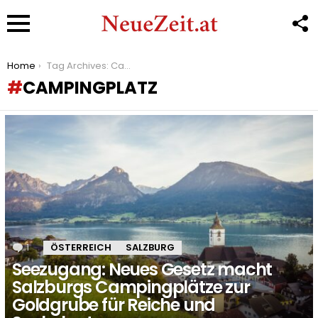
F
U
Menu
You are here:
Home
Tag Archives: Campingplatz
CAMPINGPLATZ
LATEST
STORIES
1
Kommentar
ÖSTERREICH
SALZBURG
Seezugang: Neues Gesetz macht
Salzburgs Campingplätze zur
Goldgrube für Reiche und