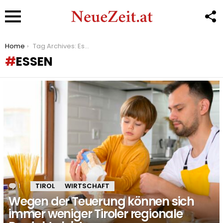
F
U
Menu
You are here:
Home
Tag Archives: Essen
ESSEN
LATEST
STORIES
1
Kommentar
TIROL
WIRTSCHAFT
Wegen der Teuerung können sich
immer weniger Tiroler regionale