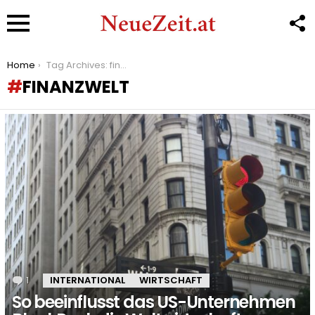
F
U
Menu
You are here:
Home
Tag Archives: finanzwelt
FINANZWELT
LATEST
STORIES
1
Kommentar
INTERNATIONAL
WIRTSCHAFT
So beeinflusst das US-Unternehmen