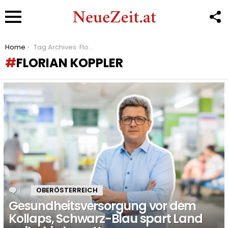
F
U
Menu
You are here:
Home
Tag Archives: Florian Koppler
FLORIAN KOPPLER
LATEST
STORIES
1
Kommentar
OBERÖSTERREICH
Gesundheitsversorgung vor dem
Kollaps, Schwarz-Blau spart Land