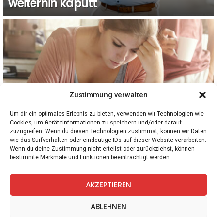
weiterhin kaputt
Zustimmung verwalten
Um dir ein optimales Erlebnis zu bieten, verwenden wir Technologien wie
Cookies, um Geräteinformationen zu speichern und/oder darauf
zuzugreifen. Wenn du diesen Technologien zustimmst, können wir Daten
OBERÖSTERREICH
wie das Surfverhalten oder eindeutige IDs auf dieser Website verarbeiten.
Zahle ich zu viel Betriebskosten? Kostenlose
Wenn du deine Zustimmung nicht erteilst oder zurückziehst, können
bestimmte Merkmale und Funktionen beeinträchtigt werden.
Beratung für alle Oberösterreicher:innen
AKZEPTIEREN
facebook
twitter
instagram
telegram
ABLEHNEN