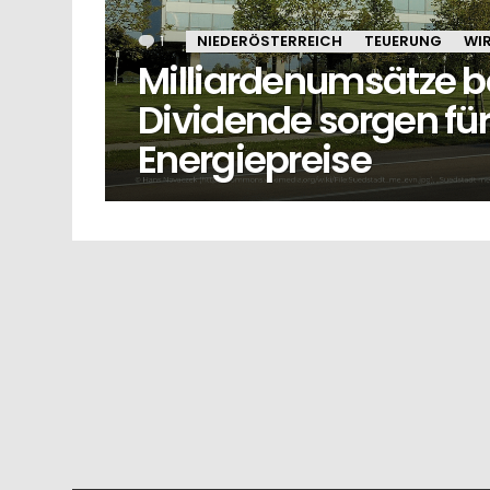
1
Kommentar
NIEDERÖSTERREICH
TEUERUNG
WI
Milliardenumsätze be
Dividende sorgen fü
Energiepreise