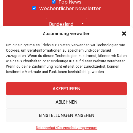
Top News
Wöchentlicher Newsletter
Zustimmung verwalten
Wir senden keinen Spam! Mit einem Klick auf
Um dir ein optimales Erlebnis zu bieten, verwenden wir Technologien wie
"Abonnieren" akzeptierst Du unsere
Cookies, um Geräteinformationen zu speichern und/oder darauf
Datenschutzerklärung
.
zuzugreifen. Wenn du diesen Technologien zustimmst, können wir Daten
wie das Surfverhalten oder eindeutige IDs auf dieser Website verarbeiten.
Wenn du deine Zustimmung nicht erteilst oder zurückziehst, können
bestimmte Merkmale und Funktionen beeinträchtigt werden.
AKZEPTIEREN
facebook
twitter
instagram
telegram
ABLEHNEN
EINSTELLUNGEN ANSEHEN
Spiele
Zitate
Kontakt
Datenschutz
Impressum
Datenschutz
Datenschutz
Impressum