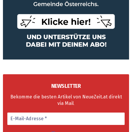
NEWSLETTER
Bekomme die besten Artikel von NeueZeit.at direkt
via Mail
.