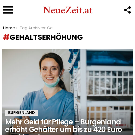
F
U
Menu
You are here:
Home
Tag Archives: Gehaltserhöhung
GEHALTSERHÖHUNG
LATEST
STORIES
BURGENLAND
Mehr Geld für Pflege – Burgenland
erhöht Gehälter um bis zu 420 Euro