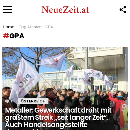
F
U
Menu
You are here:
Home
Tag Archives: GPA
GPA
LATEST
STORIES
1
Kommentar
ÖSTERREICH
Metaller: Gewerkschaft droht mit
größtem Streik „seit langer Zeit“.
Auch Handelsangestellte