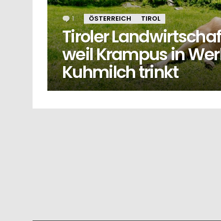
1
Kommentar
ÖSTERREICH
TIROL
Tiroler Landwirtscha
weil Krampus in Wer
Kuhmilch trinkt