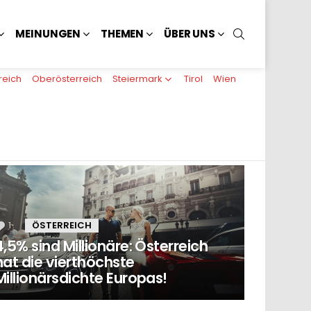
SUCHEN
MEINUNGEN
THEMEN
ÜBER UNS
reich
Oberösterreich
Steiermark
Tirol
Wien
1
Kommentar
ÖSTERREICH
4,5% sind Millionäre: Österreich
hat die vierthöchste
Millionärsdichte Europas!