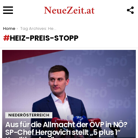
F
U
Menu
You are here:
Home
Tag Archives: Heiz-Preis-Stopp
HEIZ-PREIS-STOPP
LATEST
STORIES
NIEDERÖSTERREICH
Aus für die Allmacht der ÖVP in NÖ?
SP-Chef Hergovich stellt „5 plus 1“