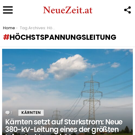
F
U
Menu
You are here:
Home
Tag Archives: Höchstspannungsleitung
HÖCHSTSPANNUNGSLEITUNG
LATEST
STORIES
1
Kommentar
KÄRNTEN
Kärnten setzt auf Starkstrom: Neue
380-kV-Leitung eines der größten