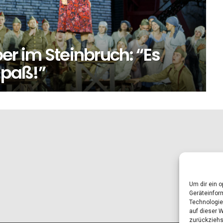
per im Steinbruch: “Es
Spaß!”
Um dir ein 
Geräteinfor
Technologie
auf dieser 
zurückziehs