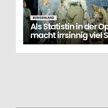
BURGENLAND
Als Statistin in der O
macht irrsinnig viel 