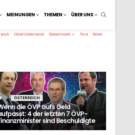
SUCHEN
MEINUNGEN
THEMEN
ÜBER UNS
reich
Oberösterreich
Steiermark
Tirol
Wien
1
Kommentar
ÖSTERREICH
Wenn die ÖVP aufs Geld
aufpasst: 4 der letzten 7 ÖVP-
Finanzminister sind Beschuldigte