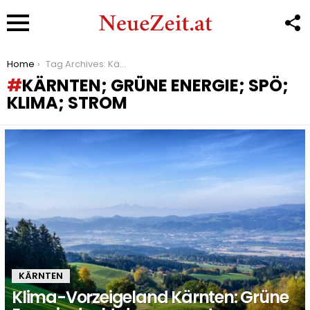
F
U
Menu
You are here:
Home
Tag Archives: Kärnten; Grüne Energie; SPÖ; Klima; Strom
KÄRNTEN; GRÜNE ENERGIE; SPÖ;
KLIMA; STROM
LATEST
STORIES
KÄRNTEN
Klima-Vorzeigeland Kärnten: Grüne