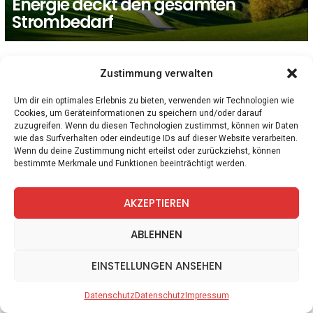
Energie deckt den gesamten
Strombedarf
Zustimmung verwalten
facebook
twitter
instagram
telegram
Um dir ein optimales Erlebnis zu bieten, verwenden wir Technologien wie
Cookies, um Geräteinformationen zu speichern und/oder darauf
zuzugreifen. Wenn du diesen Technologien zustimmst, können wir Daten
wie das Surfverhalten oder eindeutige IDs auf dieser Website verarbeiten.
Spiele
Zitate
Kontakt
Datenschutz
Impressum
Wenn du deine Zustimmung nicht erteilst oder zurückziehst, können
bestimmte Merkmale und Funktionen beeinträchtigt werden.
AKZEPTIEREN
ABLEHNEN
EINSTELLUNGEN ANSEHEN
Datenschutz
Datenschutz
Impressum