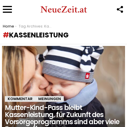
F
U
Menu
You are here:
Home
Tag Archives: Kassenleistung
KASSENLEISTUNG
LATEST
STORIES
KOMMENTAR
MEINUNGEN
Mutter-Kind-Pass bleibt
Kassenleistung, für Zukunft des
Vorsorgeprogramms sind aber viele