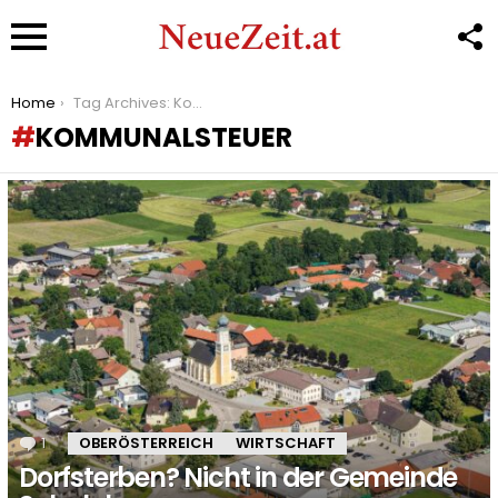
F
U
Menu
You are here:
Home
Tag Archives: Kommunalsteuer
KOMMUNALSTEUER
LATEST
STORIES
1
Kommentar
OBERÖSTERREICH
WIRTSCHAFT
Dorfsterben? Nicht in der Gemeinde