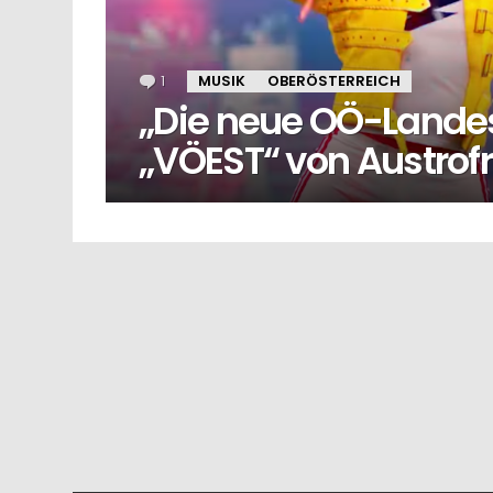
1
Kommentar
MUSIK
OBERÖSTERREICH
„Die neue OÖ-Lande
„VÖEST“ von Austrofr