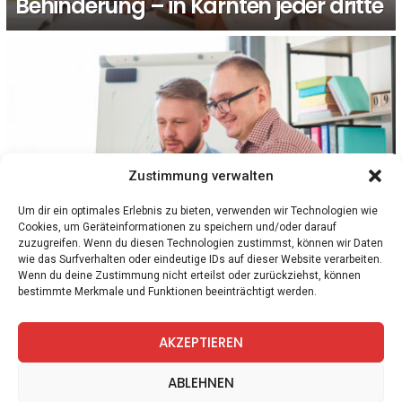
Behinderung – in Kärnten jeder dritte
Zustimmung verwalten
Um dir ein optimales Erlebnis zu bieten, verwenden wir Technologien wie
Cookies, um Geräteinformationen zu speichern und/oder darauf
1
Kommentar
KÄRNTEN
zuzugreifen. Wenn du diesen Technologien zustimmst, können wir Daten
Meilenstein für Menschen mit Behinderung:
wie das Surfverhalten oder eindeutige IDs auf dieser Website verarbeiten.
Kärnten startet Pilot-Projekt „Lohn statt
Wenn du deine Zustimmung nicht erteilst oder zurückziehst, können
bestimmte Merkmale und Funktionen beeinträchtigt werden.
Taschengeld“
AKZEPTIEREN
facebook
twitter
instagram
telegram
ABLEHNEN