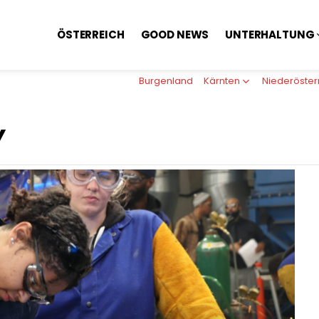
ÖSTERREICH
GOOD NEWS
UNTERHALTUNG
Burgenland
Kärnten
Niederöster
Y