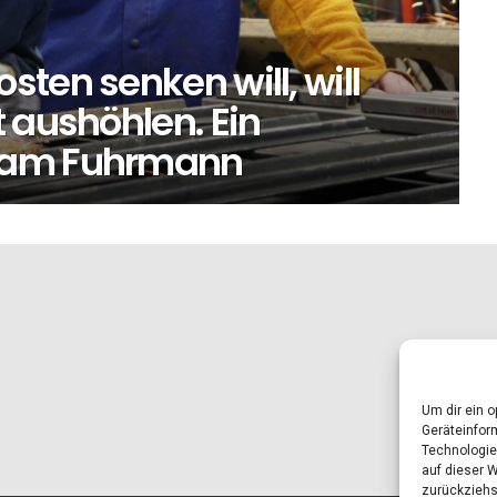
ten senken will, will
 aushöhlen. Ein
iam Fuhrmann
Um dir ein 
Geräteinfor
Technologie
auf dieser 
zurückziehs