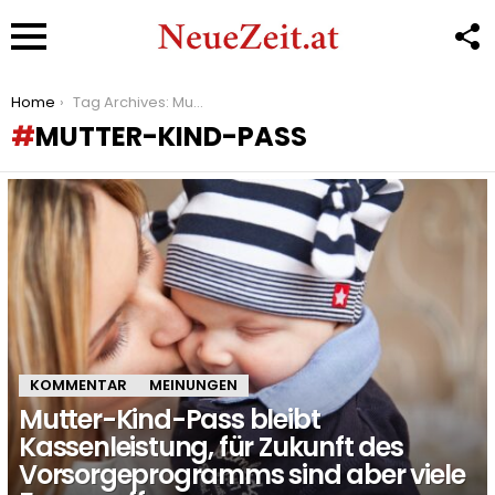
F
U
Menu
You are here:
Home
Tag Archives: Mutter-Kind-Pass
MUTTER-KIND-PASS
LATEST
STORIES
KOMMENTAR
MEINUNGEN
Mutter-Kind-Pass bleibt
Kassenleistung, für Zukunft des
Vorsorgeprogramms sind aber viele