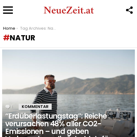
F
U
Menu
You are here:
Home
Tag Archives: Natur
NATUR
LATEST
STORIES
1
Kommentar
KOMMENTAR
“Erdüberlastungstag”: Reiche
verursachen 48% aller CO2-
Emissionen – und geben