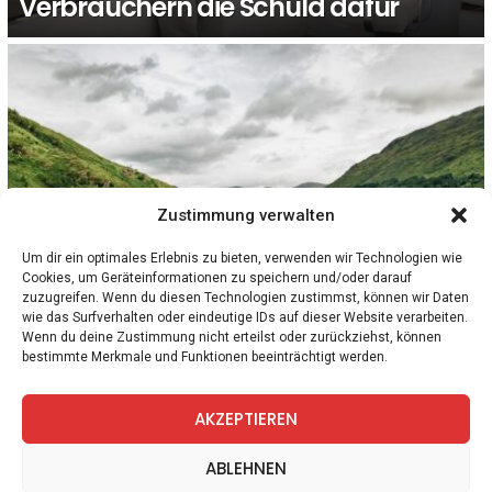
Verbrauchern die Schuld dafür
Zustimmung verwalten
Um dir ein optimales Erlebnis zu bieten, verwenden wir Technologien wie
Cookies, um Geräteinformationen zu speichern und/oder darauf
zuzugreifen. Wenn du diesen Technologien zustimmst, können wir Daten
1
Kommentar
INTERNATIONAL
KLIMAKRISE
wie das Surfverhalten oder eindeutige IDs auf dieser Website verarbeiten.
Schottland hat heute wieder so viel
Wenn du deine Zustimmung nicht erteilst oder zurückziehst, können
bestimmte Merkmale und Funktionen beeinträchtigt werden.
Waldfläche wie vor 1.000 Jahren
AKZEPTIEREN
facebook
twitter
instagram
telegram
ABLEHNEN