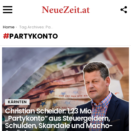
F
U
Menu
You are here:
Home
Tag Archives: Partykonto
PARTYKONTO
LATEST
STORIES
KÄRNTEN
Christian Scheider: 1,23 Mio.
„Partykonto“ aus Steuergeldern,
Schulden, Skandale und Macho-