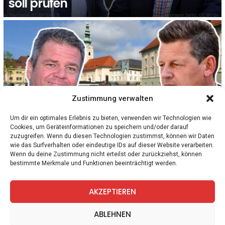
soll prüfen
Zustimmung verwalten
Um dir ein optimales Erlebnis zu bieten, verwenden wir Technologien wie
Cookies, um Geräteinformationen zu speichern und/oder darauf
1
Kommentar
KÄRNTEN
KLAGENFURT
zuzugreifen. Wenn du diesen Technologien zustimmst, können wir Daten
Trotz Sparzwang: Magistratsdirektor in
wie das Surfverhalten oder eindeutige IDs auf dieser Website verarbeiten.
Klagenfurt kassiert 40.834 €. Scheider will
Wenn du deine Zustimmung nicht erteilst oder zurückziehst, können
bestimmte Merkmale und Funktionen beeinträchtigt werden.
seinen Vertrag verlängern
AKZEPTIEREN
facebook
twitter
instagram
telegram
ABLEHNEN