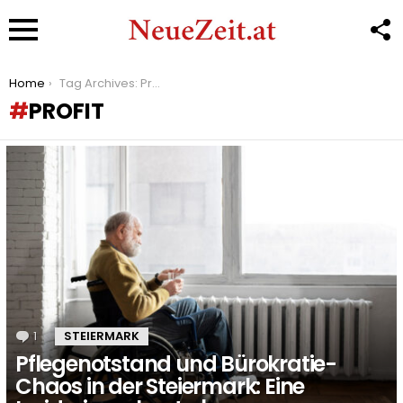
F
U
Menu
You are here:
Home
Tag Archives: Profit
PROFIT
LATEST
STORIES
1
Kommentar
STEIERMARK
Pflegenotstand und Bürokratie-
Chaos in der Steiermark: Eine