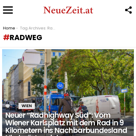
F
U
Menu
You are here:
Home
Tag Archives: Radweg
RADWEG
LATEST
STORIES
1
Kommentar
WIEN
Neuer “Radhighway Süd”: Vom
Wiener Karlsplatz mit dem Rad in 9
Kilometern ins Nachbarbundesland