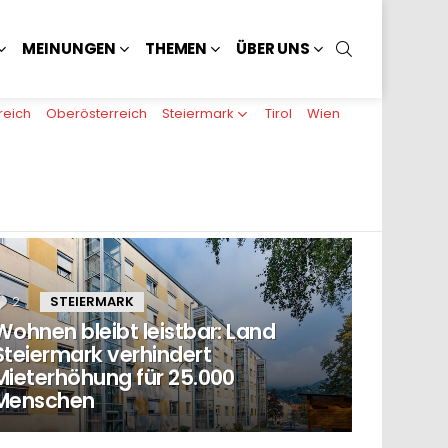
SUCHEN
MEINUNGEN
THEMEN
ÜBER UNS
reich
Oberösterreich
Steiermark
Tirol
Wien
2
Kommentare
STEIERMARK
Wohnen bleibt leistbar: Land
Steiermark verhindert
Mieterhöhung für 25.000
Menschen