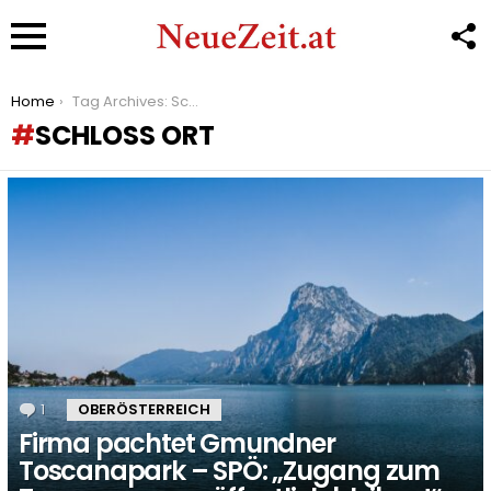
F
U
Menu
You are here:
Home
Tag Archives: Schloss Ort
SCHLOSS ORT
LATEST
STORIES
1
Kommentar
OBERÖSTERREICH
Firma pachtet Gmundner
Toscanapark – SPÖ: „Zugang zum