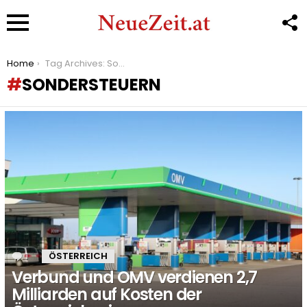
F
U
Menu
You are here:
Home
Tag Archives: Sondersteuern
SONDERSTEUERN
LATEST
STORIES
1
Kommentar
ÖSTERREICH
Verbund und OMV verdienen 2,7
Milliarden auf Kosten der