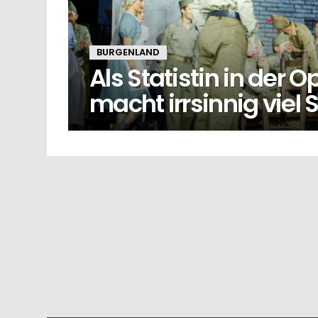
BURGENLAND
Als Statistin in der O
macht irrsinnig viel 