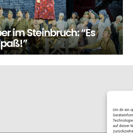
per im Steinbruch: “Es
Spaß!”
Um dir ein 
Geräteinfor
Technologie
auf dieser 
zurückziehs