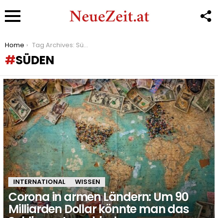
F
U
Menu
You are here:
Home
Tag Archives: Süden
SÜDEN
LATEST
STORIES
INTERNATIONAL
WISSEN
Corona in armen Ländern: Um 90
Milliarden Dollar könnte man das