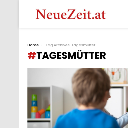
You are here:
Home
Tag Archives: Tagesmütter
TAGESMÜTTER
LATEST
STORIES