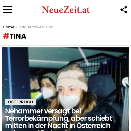
F
U
Menu
You are here:
Home
Tag Archives: Tina
TINA
LATEST
STORIES
ÖSTERREICH
Nehammer versagt bei
Terrorbekämpfung, aber schiebt
mitten in der Nacht in Österreich