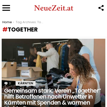
F
U
Menu
You are here:
Home
Tag Archives: Together
TOGETHER
LATEST
STORIES
3
Kommentare
KÄRNTEN
Gemeinsam stark: Verein „Together“
hilft Betroffenen nach Unwetter in
Kärnten mit Spenden & warmen