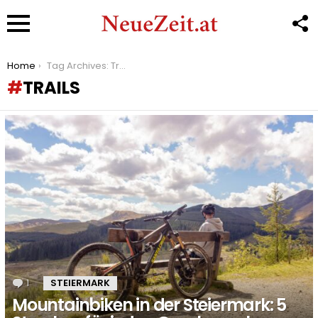
F
U
Menu
You are here:
Home
Tag Archives: Trails
TRAILS
LATEST
STORIES
1
Kommentar
STEIERMARK
Mountainbiken in der Steiermark: 5