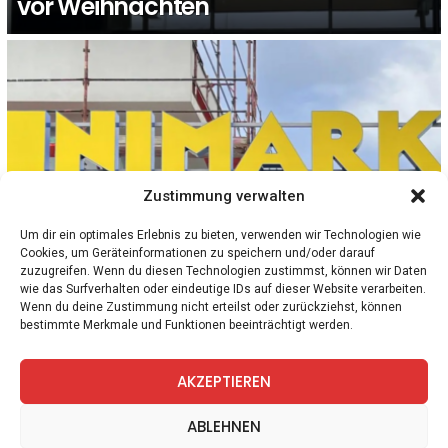
vor Weihnachten
Zustimmung verwalten
Um dir ein optimales Erlebnis zu bieten, verwenden wir Technologien wie
Cookies, um Geräteinformationen zu speichern und/oder darauf
zuzugreifen. Wenn du diesen Technologien zustimmst, können wir Daten
2
Kommentare
OBERÖSTERREICH
WIRTSCHAFT
wie das Surfverhalten oder eindeutige IDs auf dieser Website verarbeiten.
Schluss für UNIMARKT: Das müssen
Wenn du deine Zustimmung nicht erteilst oder zurückziehst, können
bestimmte Merkmale und Funktionen beeinträchtigt werden.
Angestellte jetzt wissen.
AKZEPTIEREN
facebook
twitter
instagram
telegram
ABLEHNEN