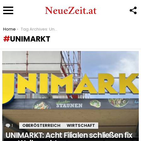
F
U
Menu
You are here:
Home
Tag Archives: Unimarkt
UNIMARKT
LATEST
STORIES
1
Kommentar
OBERÖSTERREICH
WIRTSCHAFT
UNIMARKT: Acht Filialen schließen fix