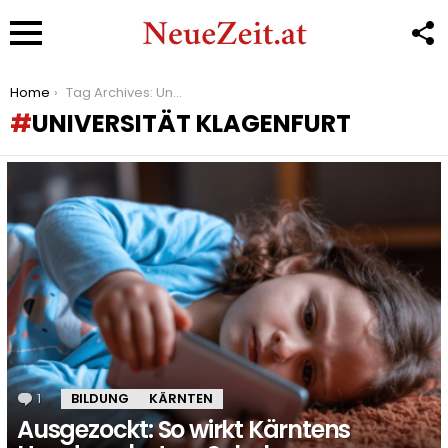
F
U
Menu
You are here:
Home
Tag Archives: Universität Klagenfurt
UNIVERSITÄT KLAGENFURT
LATEST
STORIES
1
Kommentar
BILDUNG
KÄRNTEN
Ausgezockt: So wirkt Kärntens