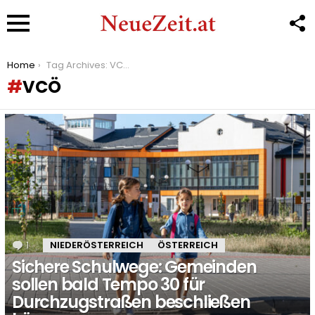
F
U
Menu
You are here:
Home
Tag Archives: VCÖ
VCÖ
LATEST
STORIES
1
Kommentar
NIEDERÖSTERREICH
ÖSTERREICH
Sichere Schulwege: Gemeinden
sollen bald Tempo 30 für
Durchzugstraßen beschließen