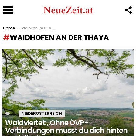
F
U
Menu
You are here:
Home
Tag Archives: Waidhofen an der Thaya
WAIDHOFEN AN DER THAYA
LATEST
STORIES
1
Kommentar
NIEDERÖSTERREICH
Waldviertel: „Ohne ÖVP-
Verbindungen musst du dich hinten