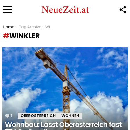
F
U
Menu
You are here:
Home
Tag Archives: Winkler
WINKLER
LATEST
STORIES
1
Kommentar
OBERÖSTERREICH
WOHNEN
Wohnbau: Lässt Oberösterreich fast