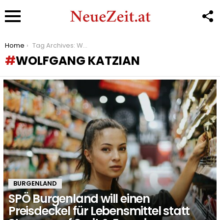
F
U
Menu
You are here:
Home
Tag Archives: Wolfgang Katzian
WOLFGANG KATZIAN
LATEST
STORIES
BURGENLAND
SPÖ Burgenland will einen
Preisdeckel für Lebensmittel statt