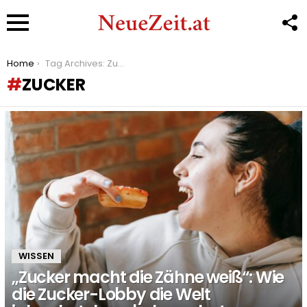
F
U
Menu
You are here:
Home
Tag Archives: Zucker
ZUCKER
LATEST
STORIES
WISSEN
„Zucker macht die Zähne weiß“: Wie
die Zucker-Lobby die Welt