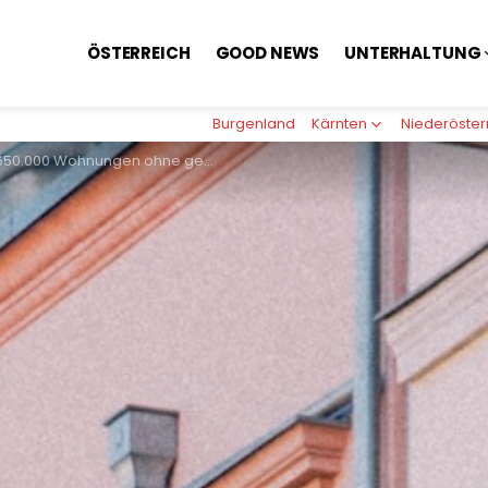
ÖSTERREICH
GOOD NEWS
UNTERHALTUNG
Burgenland
Kärnten
Niederöster
gen ohne gemeldeten Wohnsitz, aber Schwarz-Grün rollt Wohnbau-Spekulanten roten Teppich aus