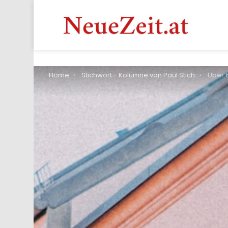
You are here:
Home
Stichwort - Kolumne von Paul Stich
Über 650.000 Wohnun