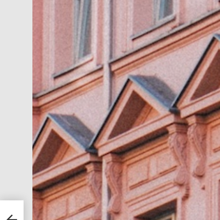
 mehr
der