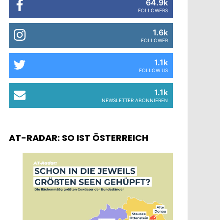
64.9k
FOLLOWERS
1.6k
FOLLOWER
1.1k
FOLLOW US
1.1k
NEWSLETTER ABONNIEREN
AT-RADAR: SO IST ÖSTERREICH