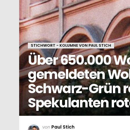
STICHWORT - KOLUMNE VON PAUL STICH
Über 650.000 
gemeldeten Woh
Schwarz-Grün r
Spekulanten rot
von
Paul Stich